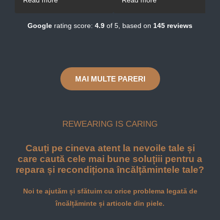
mana lor.
foarte amabil și înțelegător!
Google
rating score:
4.9
of 5,
based on
145 reviews
MAI MULTE PARERI
REWEARING IS CARING
Cauți pe cineva atent la nevoile tale și
care caută cele mai bune soluțiii pentru a
repara și recondiționa încălțămintele tale?
Noi te ajutăm și sfătuim cu orice problema legată de
încălțăminte și articole din piele.