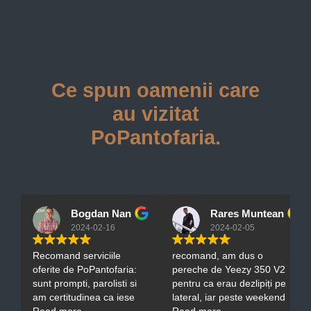
Ce spun oamenii care
au vizitat
PoPantofaria.
Bogdan Nan
Rares Muntean
2024-02-16
2024-02-05
Recomand serviciile
recomand, am dus o
oferite de PoPantofaria:
pereche de Yeezy 350 V2
sunt prompti, parolisti si
pentru ca erau dezlipiți pe
am certitudinea ca iese
lateral, iar peste weekend
o treaba de calitate din
Read more
mi-au fost gata. Ownerul
Read more