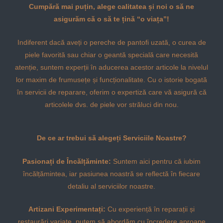
Cumpără mai puțin, alege calitatea și noi o să ne
asigurăm că o să te țină “o viața”!
Indiferent dacă aveți o pereche de pantofi uzată, o curea de
piele favorită sau chiar o geantă specială care necesită
atenție, suntem experții în aducerea acestor articole la nivelul
lor maxim de frumusețe și funcționalitate. Cu o istorie bogată
în servicii de reparare, oferim o expertiză care vă asigură că
articolele dvs. de piele vor străluci din nou.
De ce ar trebui să alegeți Serviciile Noastre?
Pasionați de Încălțăminte:
Suntem aici pentru că iubim
încălțămintea, iar pasiunea noastră se reflectă în fiecare
detaliu al serviciilor noastre.
Artizani Experimentați:
Cu experiență în reparații și
restaurări variate, putem să abordăm cu încredere aproape