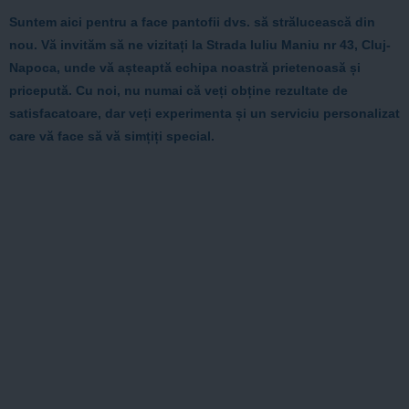
Suntem aici pentru a face pantofii dvs. să strălucească din
nou. Vă invităm să ne vizitați la Strada Iuliu Maniu nr 43, Cluj-
Napoca, unde vă așteaptă echipa noastră prietenoasă și
pricepută. Cu noi, nu numai că veți obține rezultate de
satisfacatoare, dar veți experimenta și un serviciu personalizat
care vă face să vă simțiți special.